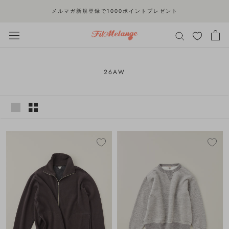
ス
メルマガ新規登録で1000ポイントプレゼント
キ
ッ
プ
し
て
26AW
コ
ン
テ
ン
ツ
に
移
動
す
る