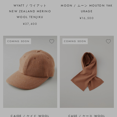
WYATT / ワイアット
MOON / ムーン MOUTON YAK
NEW ZEALAND MERINO
URAGE
WOOL TENJIKU
¥16,500
¥37,400
COMING SOON
COMING SOON
CAIDE / ケイド WOOL
CASE / ケース WOOL