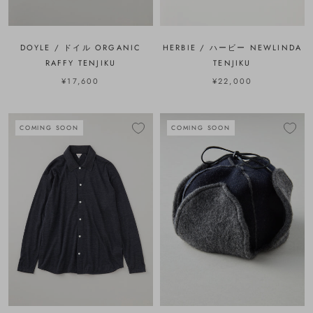
DOYLE / ドイル ORGANIC
HERBIE / ハービー NEWLINDA
RAFFY TENJIKU
TENJIKU
¥17,600
¥22,000
COMING SOON
COMING SOON