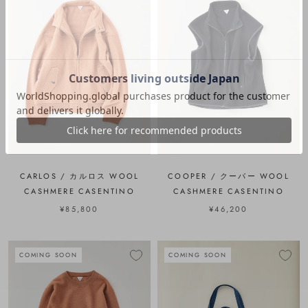
CARLOS / カルロス WOOL
COOPER / クーパー WOOL
CASHMERE CASENTINO
CASHMERE CASENTINO
¥85,800
¥46,200
COMING SOON
COMING SOON