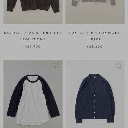
DARRELL2 / ダレル2 DUOFOLD
CAM GL / カム CAMPIONE
HONEYCOMB
URAGE
¥29,700
¥28,600