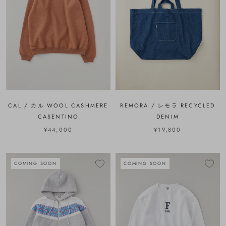
CAL / カル WOOL CASHMERE
REMORA / レモラ RECYCLED
CASENTINO
DENIM
¥44,000
¥19,800
COMING SOON
COMING SOON