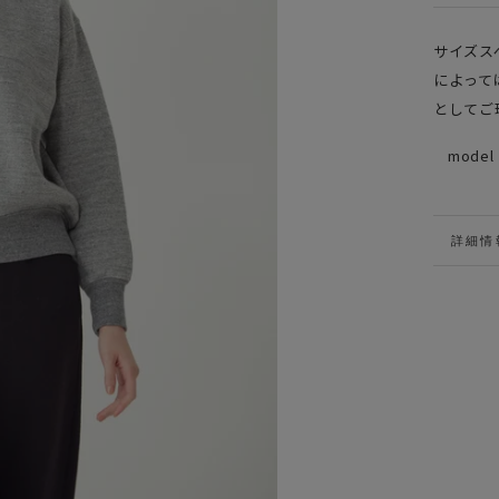
サイズス
によって
としてご
model
詳細情
VIEW 