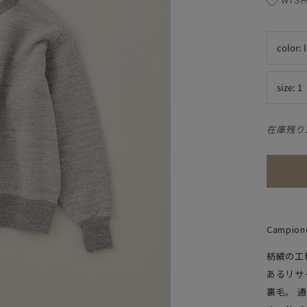
WISH
color:
size:
1
在庫残り
Campion
紡績の工
あるリサ
裏毛。 