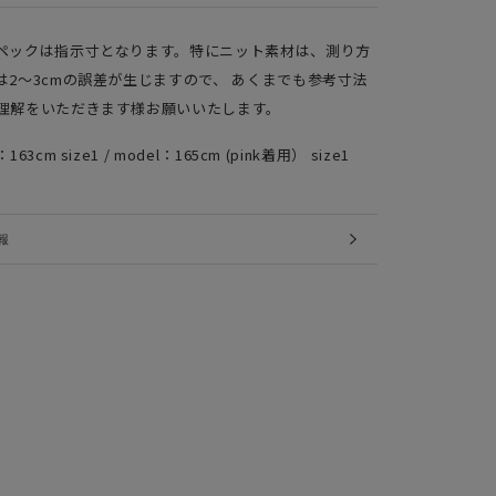
ペックは指示寸となります。特にニット素材は、測り方
は2～3cmの誤差が生じますので、 あくまでも参考寸法
理解をいただきます様お願いいたします。
：163cm size1 / model：165cm (pink着用） size1
報
IMAGES