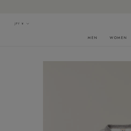
ス
キ
ッ
通
JPY ¥
プ
貨
し
MEN
WOMEN
て
コ
ン
テ
ン
ツ
に
移
動
す
る