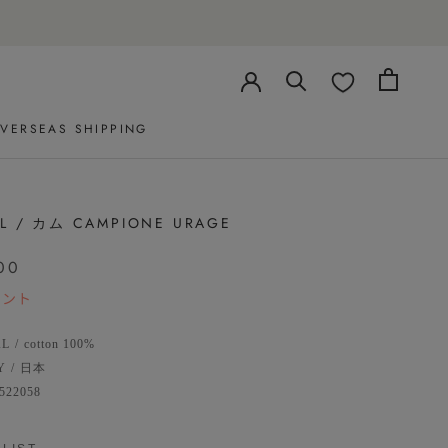
VERSEAS SHIPPING
VERSEAS SHIPPING
L / カム CAMPIONE URAGE
00
イント
AL
/
cotton 100%
Y
/
日本
522058