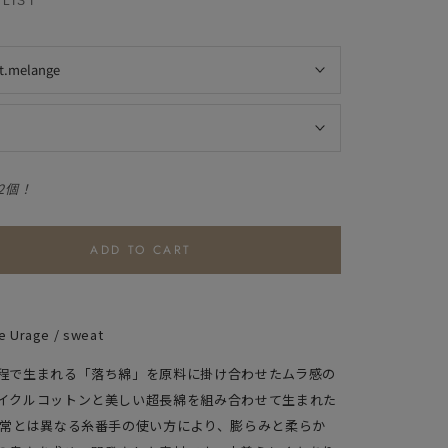
LIST
lt.melange
2個！
ADD TO CART
e Urage / sweat
程で生まれる「落ち綿」を原料に掛け合わせたムラ感の
イクルコットンと美しい超長綿を組み合わせて生まれた
通常とは異なる糸番手の使い方により、膨らみと柔らか