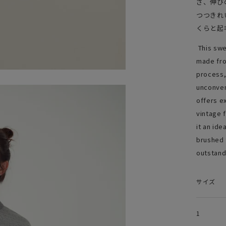
さ、伸び
つつきれ
くらと起
This swe
made fro
process,
unconven
offers ex
vintage f
it an ide
brushed 
outstandi
サイズ
1