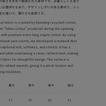
の良さを求めて開発された素材です。古着らしくもあり
いな面持ちもあり、デザインしがいのある素材で、ふっ
毛も掻いて、暖かさも抜群です。
at fabric is created by blending recycled cotton,
m "fallen cotton" produced during the spinning
 with premium extra-long staple cotton. By using
tional yarn counts, we developed a material that
ceptional loft, softness, and stretch. It has a
eel while maintaining a clean, refined look, making
al fabric for thoughtful design. The surface is
for added warmth, giving it a plush texture and
ng insulation.
着丈
肩巾
身巾
袖丈
57
47
56
51