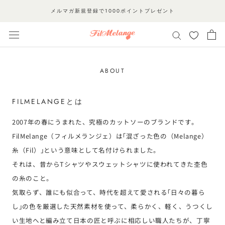
ス
メルマガ新規登録で1000ポイントプレゼント
キ
ッ
プ
し
て
ABOUT
コ
ン
FILMELANGEとは
テ
2007年の春にうまれた、究極のカットソーのブランドです。
ン
FilMelange（フィルメランジェ）は｢混ざった色の（Melange）
ツ
に
糸（Fil）｣という意味として名付けられました。
移
それは、昔からTシャツやスウェットシャツに使われてきた杢色
動
の糸のこと。
す
気取らず、誰にも似合って、時代を超えて愛される｢日々の暮ら
る
し｣の色を厳選した天然素材を使って、柔らかく、軽く、うつくし
い生地へと編み立て日本の匠と呼ぶに相応しい職人たちが、丁寧