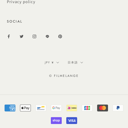
Privacy policy
SOCIAL
通
言
JPY ¥
日本語
貨
語
© FILMELANGE