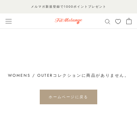
ス
メルマガ新規登録で1000ポイントプレゼント
キ
ッ
プ
し
て
コ
ン
テ
ン
WOMENS / OUTERコレクションに商品がありません。
ツ
に
ホームページに戻る
移
動
す
る