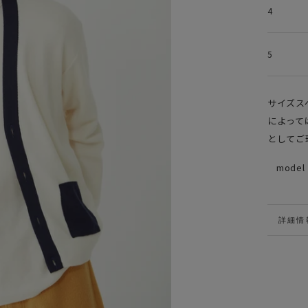
4
5
サイズス
によって
としてご
model
詳細情
VIEW 