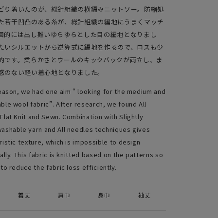
どり着いたのが、総針組織の横編みニットソー。防縮処
た若干凹凸のある糸が、総針組織の編地にうまくマッチ
図的には出し難いゆらゆらとした目の編地となりまし
たいシルエットから逆算式に編地を作るので、ロスも少
的です。柔らかさとウールのキックバックが両立し、ま
感のない軽い着心地となりました。
season, we had one aim “ looking for the medium and
ble wool fabric”. After research, we found All
Flat Knit and Sewn. Combination with Slightly
ashable yarn and All needles techniques gives
ristic texture, which is impossible to design
ally. This fabric is knitted based on the patterns so
to reduce the fabric loss efficiently.
着丈
肩巾
身巾
袖丈