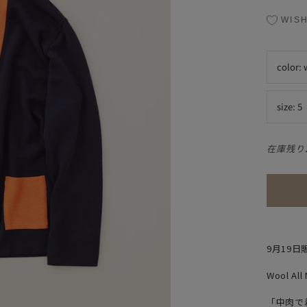
WISH
color:
size:
5
在庫残り
9月19日
Wool All
「中肉で