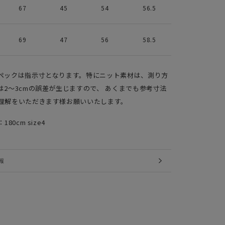
67
45
54
56.5
69
47
56
58.5
ペックは指示寸となります。特にニット素材は、測り方
は2～3cmの誤差が生じますので、 あくまでも参考寸法
理解をいただきます様お願いいたします。
：180cm size4
報
IMAGES