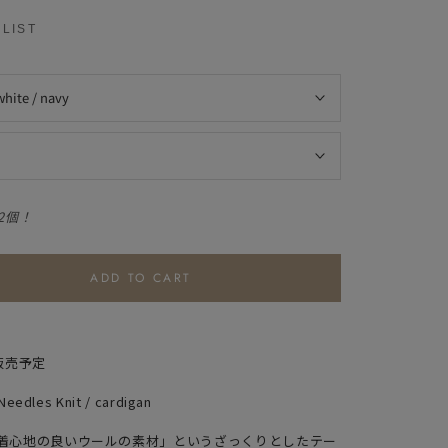
LIST
white / navy
2個！
ADD TO CART
販売予定
 Needles Knit / cardigan
着心地の良いウールの素材」というざっくりとしたテー