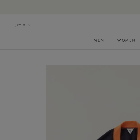
ス
キ
ッ
通
JPY ¥
プ
貨
し
MEN
WOMEN
て
コ
ン
テ
ン
ツ
に
移
動
す
る