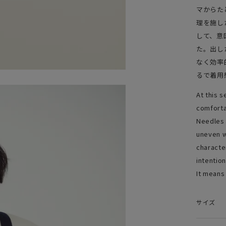
マからた
理を施し
して、意
た。出し
なく効率
るで着用
At this 
comforta
Needles 
uneven w
characte
intention
It means 
サイズ