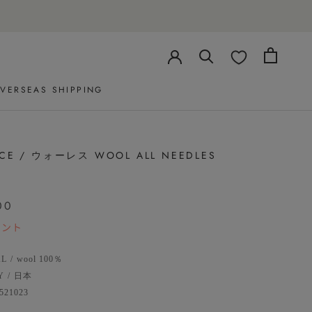
VERSEAS SHIPPING
VERSEAS SHIPPING
CE / ウォーレス WOOL ALL NEEDLES
00
イント
AL
/
wool 100％
Y
/
日本
521023