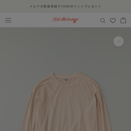
ス
メルマガ新規登録で1000ポイントプレゼント
キ
ッ
プ
し
て
コ
ン
テ
ン
ツ
に
移
動
す
る