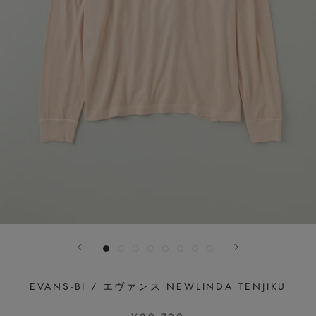
EVANS-BI / エヴァンス NEWLINDA TENJIKU