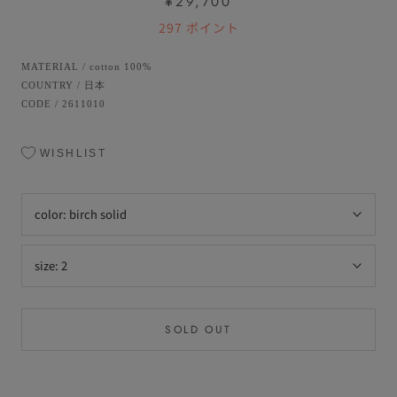
¥29,700
297
ポイント
MATERIAL
/
cotton 100%
COUNTRY
/
日本
CODE
/
2611010
WISHLIST
color:
birch solid
size:
2
SOLD OUT