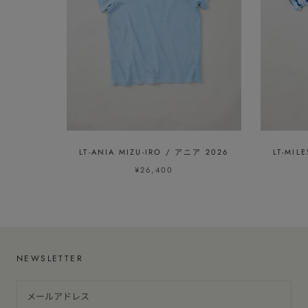
LT-ANIA MIZU-IRO / アニア 2026
LT-MIL
¥26,400
NEWSLETTER