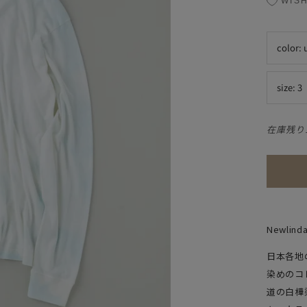
WISH
color:
size:
3
在庫残り
Newlinda 
日本各地
染めのコ
道の白樺