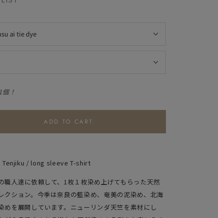
LIST
usu ai tie dye
1個！
ADD TO CART
Tenjiku / long sleeve T-shirt
の職人達に依頼して、1枚１枚染め上げてもらった天然
レクション。今季は奈良の藍染め、奄美の泥染め、北海
染めを展開しています。ニューリンダ天竺を素材にし