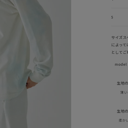
5
サイズス
によって
としてご
model
生地
薄い
生地
柔か