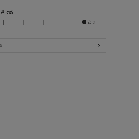
の透け感
あり
報
IMAGES