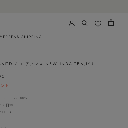
VERSEAS SHIPPING
VERSEAS SHIPPING
-AITD / エヴァンス NEWLINDA TENJIKU
00
イント
AL
/
cotton 100%
Y
/
日本
611004