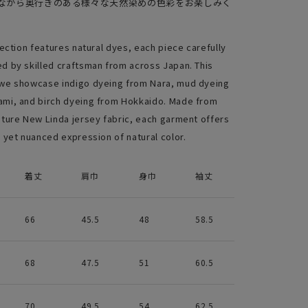
ながら奥行きのある様々な天然染めの色彩をお楽しみく
lection features natural dyes, each piece carefully
d by skilled craftsman from across Japan. This
we showcase indigo dyeing from Nara, mud dyeing
mi, and birch dyeing from Hokkaido. Made from
ature New Linda jersey fabric, each garment offers
d yet nuanced expression of natural color.
着丈
肩巾
身巾
袖丈
66
45.5
48
58.5
68
47.5
51
60.5
70
49.5
54
62.5