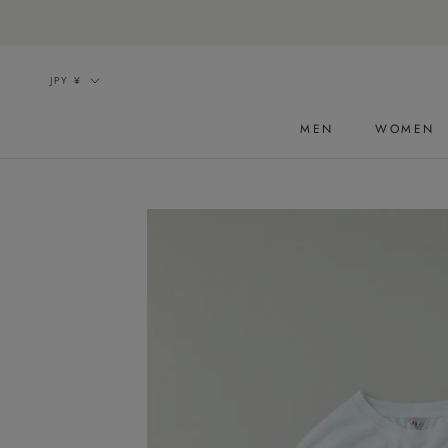
ス
キ
ッ
通
JPY ¥
プ
貨
し
MEN
WOMEN
て
コ
ン
テ
ン
ツ
に
移
動
す
る