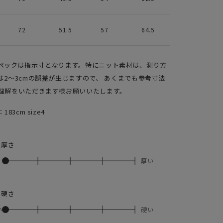
72
51.5
57
64.5
ペックは指示寸となります。特にニット素材は、測り方
は2～3cmの誤差が生じますので、 あくまでも参考寸法
理解をいただきます様お願いいたします。
：183cm size4
の厚さ
厚い
の硬さ
い
硬い