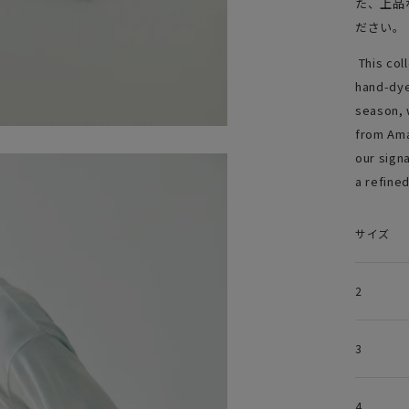
た、上品
ださい。
This col
hand-dye
season, 
from Ama
our sign
a refine
サイズ
2
3
4