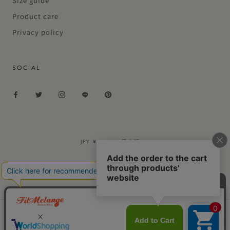
Size guide
Product care
Privacy policy
SOCIAL
通
言
JPY ¥
日本語
貨
語
© FILMELANGE