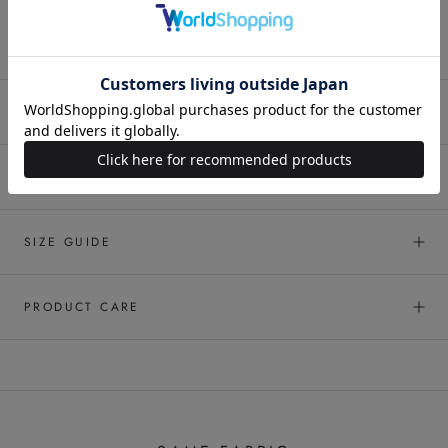
men's model：180cm size4 / ladies model：163cm size4
SHIPPING & RETURNS
GIFT WRAPPING
SIZE GUIDE
PRODUCT CARE