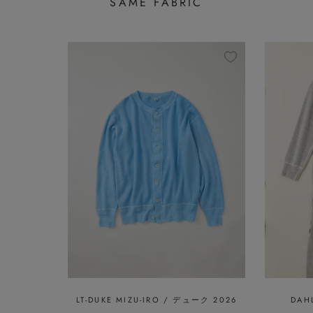
SAME FABRIC
LT-DUKE MIZU-IRO / デューク 2026
DAH