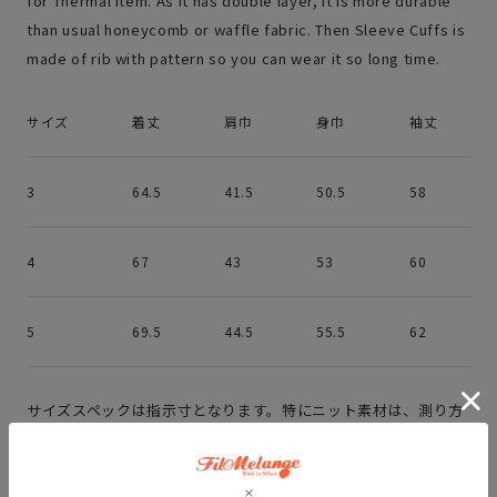
for Thermal item. As it has double layer, it is more durable
than usual honeycomb or waffle fabric. Then Sleeve Cuffs is
made of rib with pattern so you can wear it so long time.
サイズ
着丈
肩巾
身巾
袖丈
3
64.5
41.5
50.5
58
4
67
43
53
60
5
69.5
44.5
55.5
62
サイズスペックは指示寸となります。特にニット素材は、測り方
によっては2～3cmの誤差が生じますので、 あくまでも参考寸法
としてご理解をいただきます様お願いいたします。