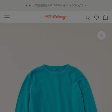
ス
メルマガ新規登録で1000ポイントプレゼント
キ
ッ
プ
し
て
コ
ン
テ
ン
ツ
に
移
動
す
る