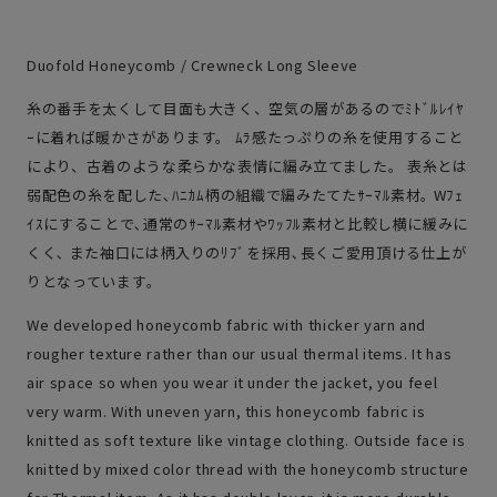
Duofold Honeycomb /
Crewneck Long Sleeve
糸の番手を太くして目面も大きく、空気の層があるのでﾐﾄﾞﾙﾚｲﾔ
ｰに着れば暖かさがあります。 ﾑﾗ感たっぷりの糸を使用すること
により、古着のような柔らかな表情に編み立てました。 表糸とは
弱配色の糸を配した､ﾊﾆｶﾑ柄の組織で編みたてたｻｰﾏﾙ素材｡ Wﾌｪ
ｲｽにすることで､通常のｻｰﾏﾙ素材やﾜｯﾌﾙ素材と比較し横に緩みに
くく､ また袖口には柄入りのﾘﾌﾞを採用､長くご愛用頂ける仕上が
りとなっています｡
We developed honeycomb fabric with thicker yarn and
rougher texture rather than our usual thermal items. It has
air space so when you wear it under the jacket, you feel
very warm. With uneven yarn, this honeycomb fabric is
knitted as soft texture like vintage clothing. Outside face is
knitted by mixed color thread with the honeycomb structure