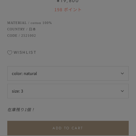
¥19,800
198
ポイント
MATERIAL
/
cotton 100%
COUNTRY
/
日本
CODE
/
2521002
WISHLIST
color:
natural
size:
3
在庫残り1個！
ADD TO CART