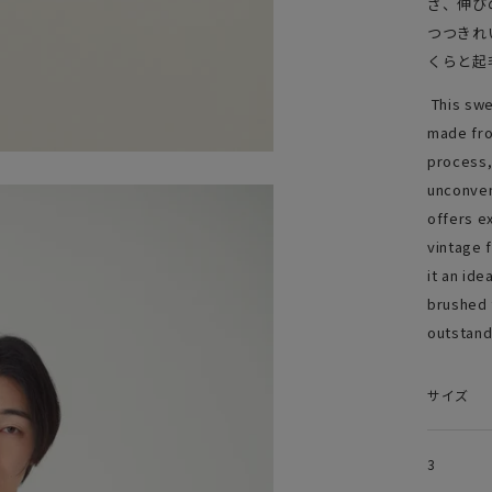
さ、伸び
つつきれ
くらと起
This swe
made fro
process,
unconven
offers ex
vintage f
it an ide
brushed 
outstandi
サイズ
3