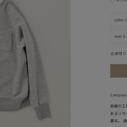
WISH
color:
size:
3
在庫残り
Campion
紡績の工
あるリサ
裏毛。 