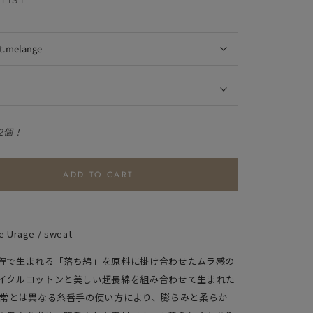
LIST
lt.melange
2個！
ADD TO CART
e Urage / sweat
程で生まれる「落ち綿」を原料に掛け合わせたムラ感の
イクルコットンと美しい超長綿を組み合わせて生まれた
通常とは異なる糸番手の使い方により、膨らみと柔らか