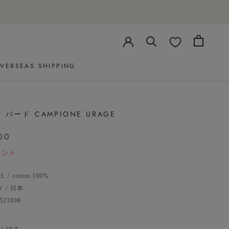
VERSEAS SHIPPING
VERSEAS SHIPPING
/ バード CAMPIONE URAGE
00
イント
AL
/
cotton 100%
Y
/
日本
521008