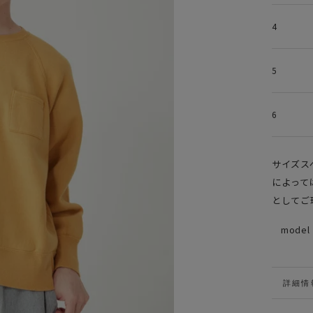
4
5
6
サイズス
によって
としてご
model
詳細情
VIEW 