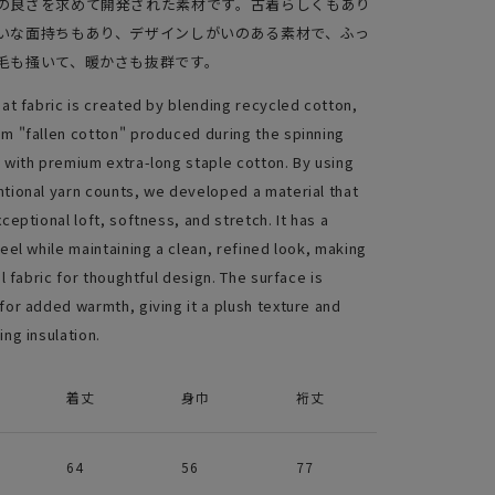
の良さを求めて開発された素材です。古着らしくもあり
いな面持ちもあり、デザインしがいのある素材で、ふっ
毛も掻いて、暖かさも抜群です。
at fabric is created by blending recycled cotton,
m "fallen cotton" produced during the spinning
 with premium extra-long staple cotton. By using
tional yarn counts, we developed a material that
ceptional loft, softness, and stretch. It has a
eel while maintaining a clean, refined look, making
al fabric for thoughtful design. The surface is
for added warmth, giving it a plush texture and
ng insulation.
着丈
身巾
裄丈
64
56
77