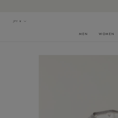
ス
キ
ッ
通
JPY ¥
プ
貨
し
MEN
WOMEN
て
コ
ン
テ
ン
ツ
に
移
動
す
る