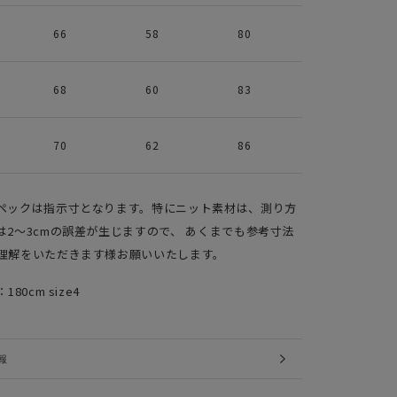
66
58
80
68
60
83
70
62
86
ペックは指示寸となります。特にニット素材は、測り方
は2～3cmの誤差が生じますので、 あくまでも参考寸法
理解をいただきます様お願いいたします。
：180cm size4
報
IMAGES