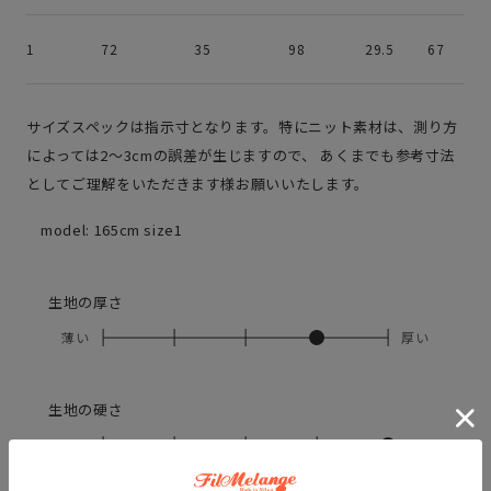
1
72
35
98
29.5
67
サイズスペックは指示寸となります。特にニット素材は、測り方
によっては2～3cmの誤差が生じますので、 あくまでも参考寸法
としてご理解をいただきます様お願いいたします。
model: 165cm size1
生地の厚さ
薄い
厚い
生地の硬さ
柔かい
硬い