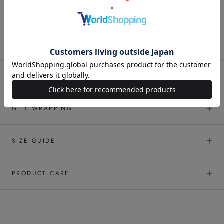
生地の透け感
なし
あり
SHIPPING & RETURNS
GIFT WRAPPING
SIZE GUIDE
PRODUCT CARE