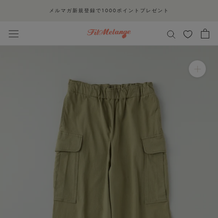
ス
メルマガ新規登録で1000ポイントプレゼント
キ
ッ
プ
し
て
コ
ン
テ
ン
ツ
に
移
動
す
る