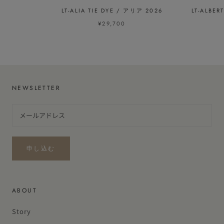
LT-ALIA TIE DYE / アリア 2026
LT-ALBE
¥29,700
NEWSLETTER
申し込む
ABOUT
Story