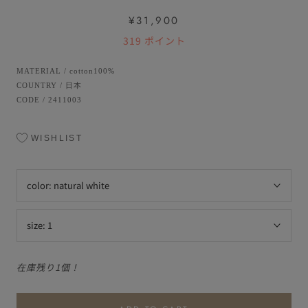
¥31,900
319
ポイント
MATERIAL
/
cotton100%
COUNTRY
/
日本
CODE
/
2411003
WISHLIST
color:
natural white
size:
1
在庫残り1個！