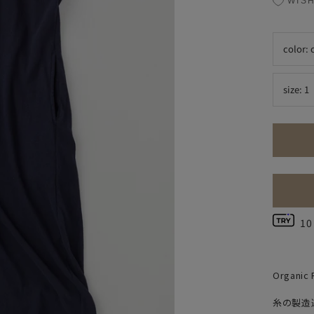
WISH
color:
size:
1
1
Organic 
糸の製造