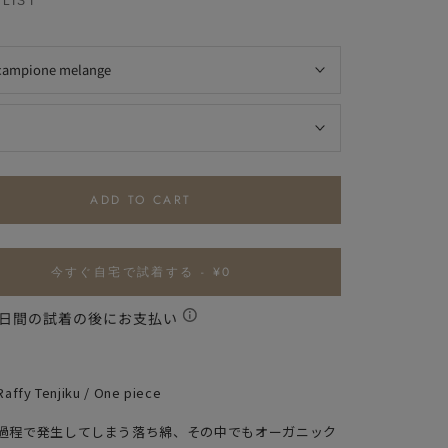
LIST
campione melange
ADD TO CART
今すぐ自宅で試着する - ¥0
0日間の試着の後にお支払い
Raffy Tenjiku / One piece
過程で発生してしまう落ち綿、その中でもオーガニック