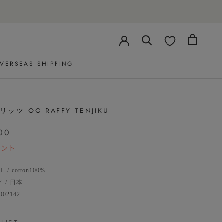
VERSEAS SHIPPING
VERSEAS SHIPPING
/ リッツ OG RAFFY TENJIKU
00
イント
AL
/
cotton100%
Y
/
日本
002142