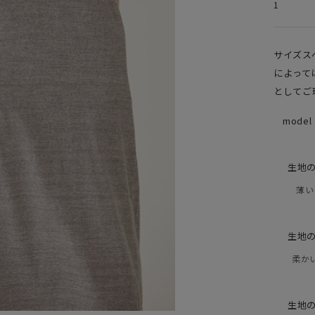
1
サイズス
によって
としてご
model 
生地
薄い
生地
柔か
生地