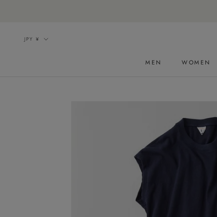
ス
キ
ッ
通
JPY ¥
プ
貨
し
MEN
WOMEN
て
コ
ン
テ
ン
ツ
に
移
動
す
る