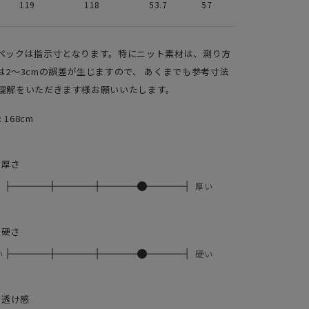
119
118
53.7
57
ペックは指示寸となります。特にニット素材は、測り方
は2～3cmの誤差が生じますので、 あくまでも参考寸法
理解をいただきます様お願いいたします。
: 168cm
の厚さ
厚い
の硬さ
い
硬い
の透け感