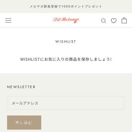
ス
メルマガ新規登録で1000ポイントプレゼント
キ
ッ
プ
し
て
WISHLIST
コ
ン
WISHLISTにお気に入りの商品を保存しましょう!
テ
ン
ツ
NEWSLETTER
に
移
動
す
る
申し込む