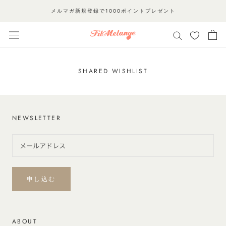
ス
メルマガ新規登録で1000ポイントプレゼント
キ
ッ
プ
し
て
SHARED WISHLIST
コ
ン
テ
NEWSLETTER
ン
ツ
に
移
動
申し込む
す
る
ABOUT