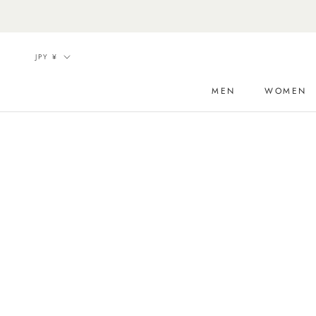
ス
キ
ッ
通
JPY ¥
プ
貨
し
MEN
WOMEN
て
コ
ン
テ
ン
ツ
に
移
動
す
る