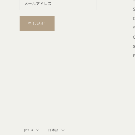
申し込む
通
言
JPY ¥
日本語