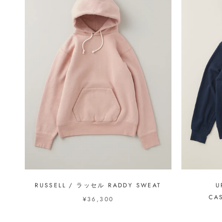
RUSSELL / ラッセル RADDY SWEAT
U
CA
¥36,300