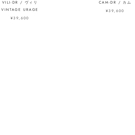
VILI-DR / ヴィリ
CAM-DR / カム
VINTAGE URAGE
¥39,600
¥39,600