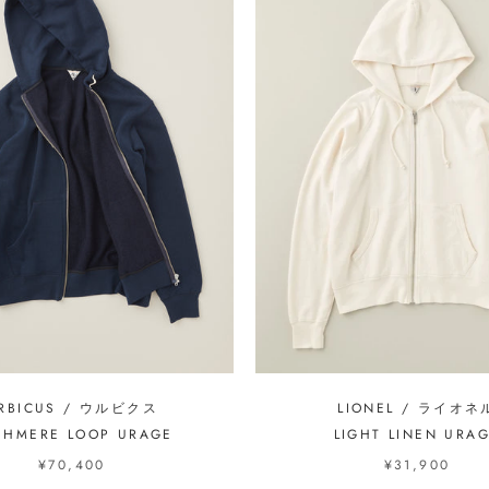
RBICUS / ウルビクス
LIONEL / ライオネ
SHMERE LOOP URAGE
LIGHT LINEN URA
¥70,400
¥31,900