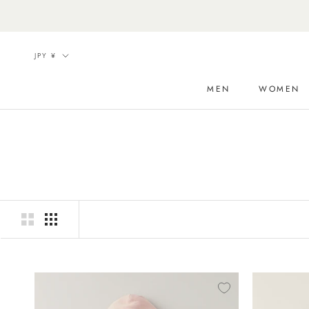
ス
キ
ッ
通
JPY ¥
プ
貨
し
MEN
WOMEN
て
コ
ン
テ
ン
ツ
に
移
動
す
る