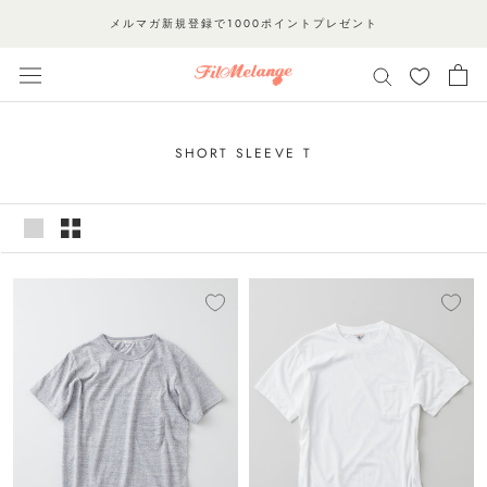
ス
メルマガ新規登録で1000ポイントプレゼント
キ
ッ
プ
し
て
SHORT SLEEVE T
コ
ン
テ
ン
ツ
に
移
動
す
る