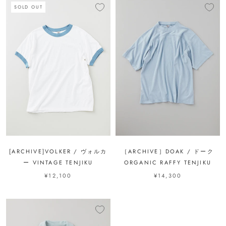
SOLD OUT
[ARCHIVE]VOLKER / ヴォルカ
［ARCHIVE］DOAK / ドーク
ー VINTAGE TENJIKU
ORGANIC RAFFY TENJIKU
¥12,100
¥14,300