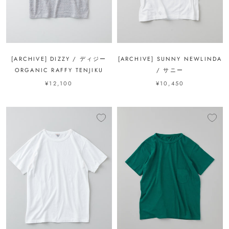
[ARCHIVE] DIZZY / ディジー
[ARCHIVE] SUNNY NEWLINDA
ORGANIC RAFFY TENJIKU
/ サニー
¥12,100
¥10,450