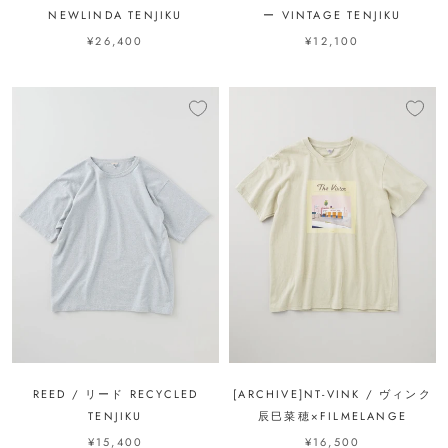
NEWLINDA TENJIKU
ー VINTAGE TENJIKU
¥26,400
¥12,100
REED / リード RECYCLED
[ARCHIVE]NT-VINK / ヴィンク
TENJIKU
辰巳菜穂×FILMELANGE
¥15,400
¥16,500