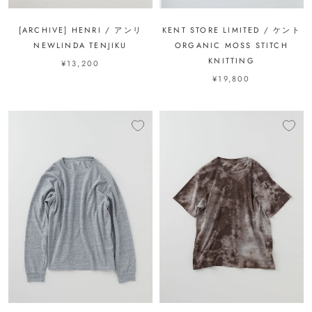
[ARCHIVE] HENRI / アンリ
KENT STORE LIMITED / ケント
NEWLINDA TENJIKU
ORGANIC MOSS STITCH
KNITTING
¥13,200
¥19,800