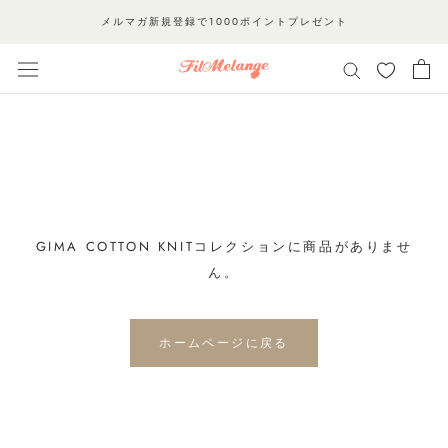
ス
メルマガ新規登録で1000ポイントプレゼント
キ
ッ
プ
し
て
コ
ン
テ
ン
GIMA COTTON KNITコレクションに商品がありませ
ツ
ん。
に
移
ホームページに戻る
動
す
る