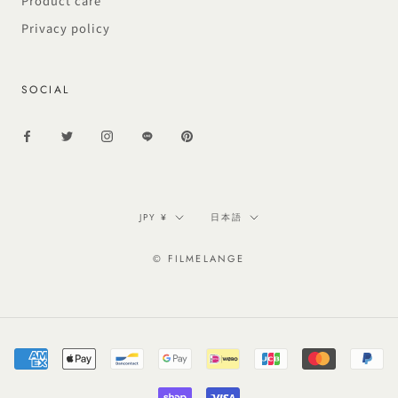
Product care
Privacy policy
SOCIAL
通
言
JPY ¥
日本語
貨
語
© FILMELANGE