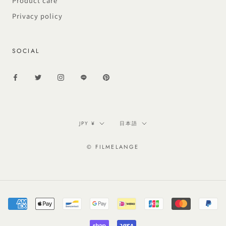
Product care
Privacy policy
SOCIAL
通
言
JPY ¥
日本語
貨
語
© FILMELANGE