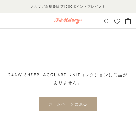
ス
メルマガ新規登録で1000ポイントプレゼント
キ
ッ
プ
し
て
コ
ン
テ
ン
24AW SHEEP JACQUARD KNITコレクションに商品が
ツ
ありません。
に
移
ホームページに戻る
動
す
る