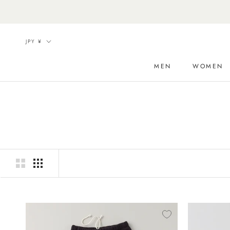
ス
キ
ッ
通
JPY ¥
プ
貨
し
MEN
WOMEN
て
コ
ン
テ
ン
ツ
に
移
動
す
る