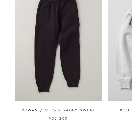
ROWAN / ローワン RADDY SWEAT
ROLF
¥35,200