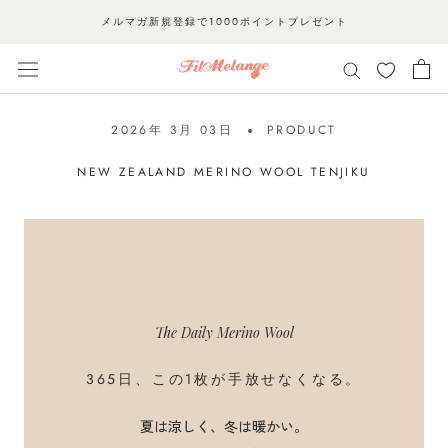
ス
メルマガ新規登録で1000ポイントプレゼント
キ
ッ
プ
し
2026年 3月 03日
PRODUCT
て
コ
NEW ZEALAND MERINO WOOL TENJIKU
ン
テ
ン
ツ
に
移
The Daily Merino Wool
動
す
365日、この1枚が手放せなくなる。
る
夏は涼しく、冬は暖かい。