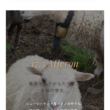
17.5
17.5 Micron
最高ランクがもたらす、
至福の贅沢。
ニュージーランド産メリノの中でも、