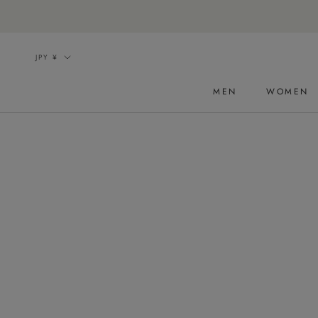
ス
キ
ッ
通
JPY ¥
プ
貨
し
MEN
WOMEN
て
コ
ン
テ
ン
ツ
に
移
動
す
る