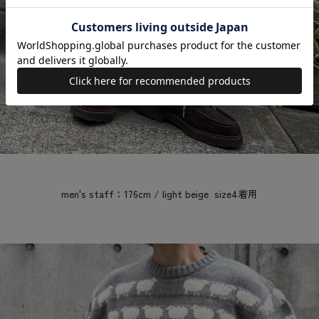
men's staff：176cm / light beige size4着用