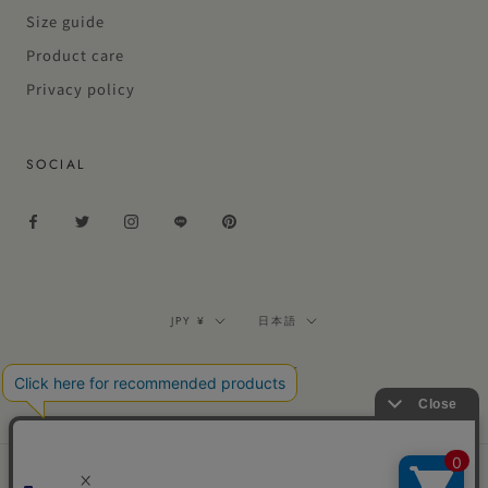
Size guide
Product care
Privacy policy
SOCIAL
通
言
JPY ¥
日本語
貨
語
© FILMELANGE