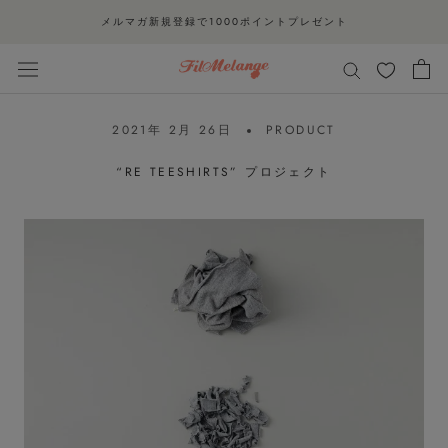
ス
メルマガ新規登録で1000ポイントプレゼント
キ
ッ
プ
し
2021年 2月 26日
PRODUCT
て
コ
“RE TEESHIRTS” プロジェクト
ン
テ
ン
ツ
に
移
動
す
る