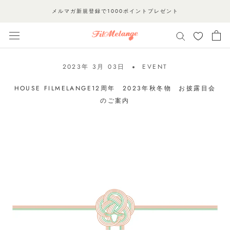
ス
メルマガ新規登録で1000ポイントプレゼント
キ
ッ
プ
し
2023年 3月 03日
EVENT
て
コ
HOUSE FILMELANGE12周年 2023年秋冬物 お披露目会
ン
のご案内
テ
ン
ツ
に
移
動
す
る