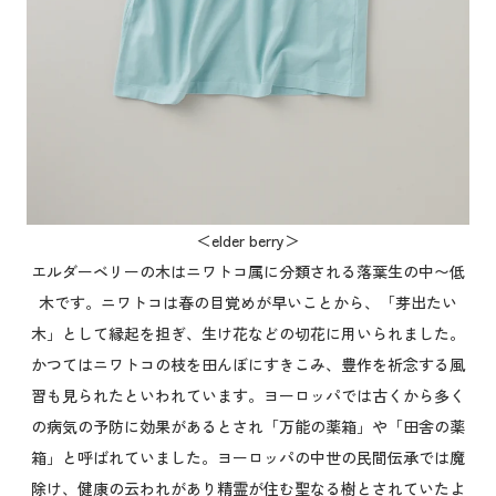
＜elder berry＞
エルダーベリーの木はニワトコ属に分類される落葉生の中〜低
木です。ニワトコは春の目覚めが早いことから、「芽出たい
木」として縁起を担ぎ、生け花などの切花に用いられました。
かつてはニワトコの枝を田んぼにすきこみ、豊作を祈念する風
習も見られたといわれています。ヨーロッパでは古くから多く
の病気の予防に効果があるとされ「万能の薬箱」や「田舎の薬
箱」と呼ばれていました。ヨーロッパの中世の民間伝承では魔
除け、健康の云われがあり精霊が住む聖なる樹とされていたよ