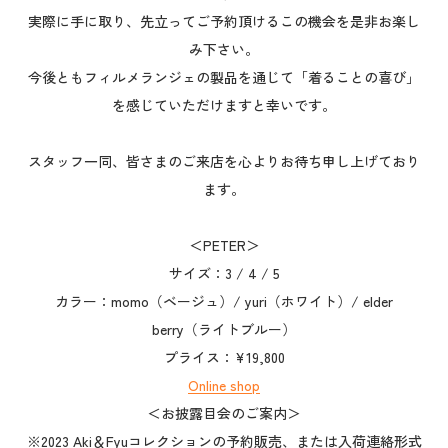
実際に手に取り、先立ってご予約頂けるこの機会を是非お楽し
み下さい。
今後ともフィルメランジェの製品を通じて「着ることの喜び」
を感じていただけますと幸いです。
スタッフ一同、皆さまのご来店を心よりお待ち申し上げており
ます。
＜PETER＞
サイズ：3 / 4 / 5
カラー：momo（ベージュ）/ yuri（ホワイト）/ elder
berry（ライトブルー）
プライス：¥19,800
Online shop
＜お披露目会のご案内＞
※2023 Aki＆Fyuコレクションの予約販売、または入荷連絡形式