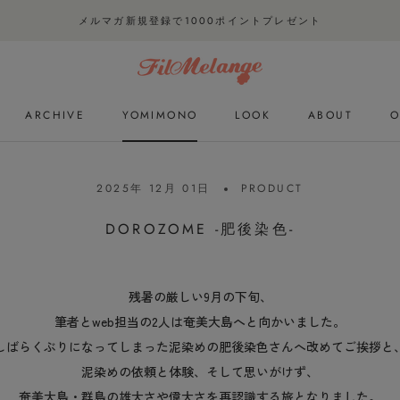
メルマガ新規登録で1000ポイントプレゼント
ARCHIVE
YOMIMONO
LOOK
ABOUT
O
ARCHIVE
YOMIMONO
LOOK
O
2025年 12月 01日
PRODUCT
DOROZOME -肥後染色-
残暑の厳しい9月の下旬、
筆者とweb担当の2人は奄美大島へと向かいました。
しばらくぶりになってしまった泥染めの肥後染色さんへ改めてご挨拶と
泥染めの依頼と体験、そして思いがけず、
奄美大島・群島の雄大さや偉大さを再認識する旅となりました。