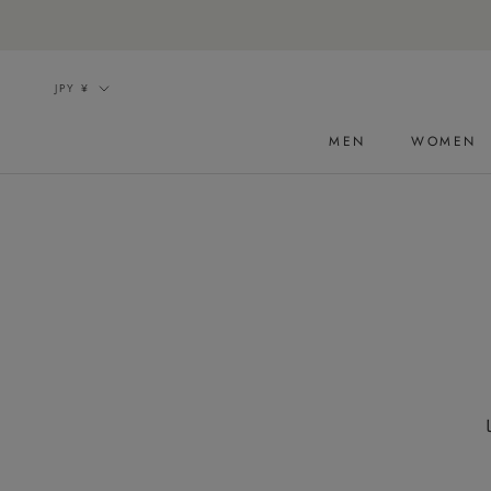
ス
キ
ッ
通
JPY ¥
プ
貨
し
MEN
WOMEN
て
コ
ン
テ
ン
ツ
に
移
動
す
る