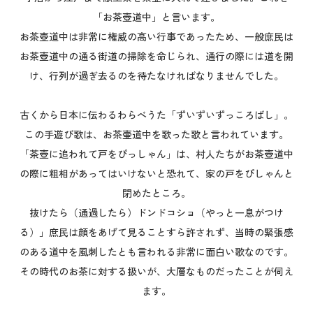
「お茶壺道中」と言います。
お茶壺道中は非常に権威の高い行事であったため、一般庶民は
お茶壺道中の通る街道の掃除を命じられ、通行の際には道を開
け、行列が過ぎ去るのを待たなければなりませんでした。
古くから日本に伝わるわらべうた「ずいずいずっころばし」。
この手遊び歌は、お茶壷道中を歌った歌と言われています。
「茶壺に追われて戸をぴっしゃん」は、村人たちがお茶壺道中
の際に粗相があってはいけないと恐れて、家の戸をぴしゃんと
閉めたところ。
抜けたら（通過したら）ドンドコショ（やっと一息がつけ
る）」庶民は顔をあげて見ることすら許されず、当時の緊張感
のある道中を風刺したとも言われる非常に面白い歌なのです。
その時代のお茶に対する扱いが、大層なものだったことが伺え
ます。