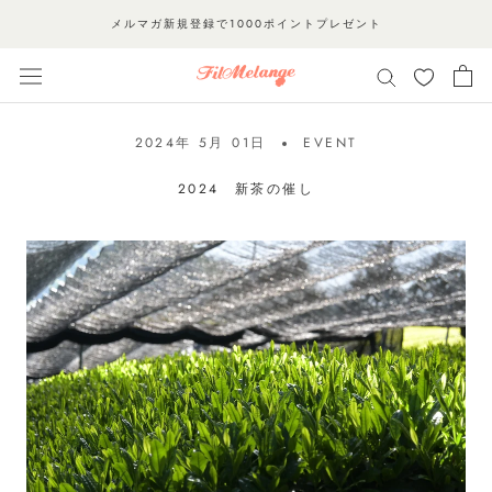
ス
メルマガ新規登録で1000ポイントプレゼント
キ
ッ
プ
し
2024年 5月 01日
EVENT
て
コ
2024 新茶の催し
ン
テ
ン
ツ
に
移
動
す
る