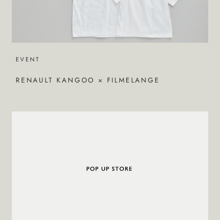
EVENT
RENAULT KANGOO × FILMELANGE