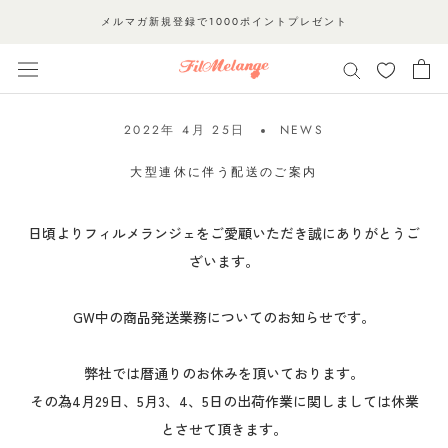
ス
メルマガ新規登録で1000ポイントプレゼント
キ
ッ
プ
し
2022年 4月 25日
NEWS
て
コ
大型連休に伴う配送のご案内
ン
テ
日頃よりフィルメランジェをご愛顧いただき誠にありがとうご
ン
ざいます。
ツ
に
GW中の商品発送業務についてのお知らせです。
移
動
弊社では暦通りのお休みを頂いております。
す
その為4月29日、5月3、4、5日の出荷作業に関しましては休業
る
とさせて頂きます。