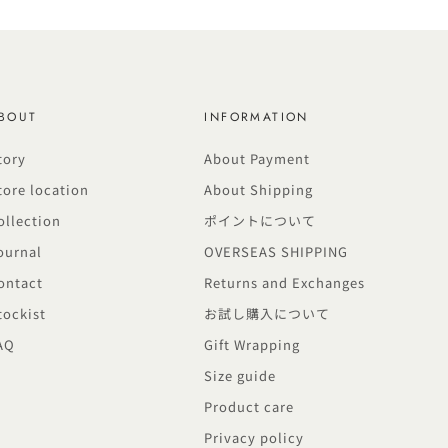
BOUT
INFORMATION
tory
About Payment
tore location
About Shipping
ollection
ポイントについて
ournal
OVERSEAS SHIPPING
ontact
Returns and Exchanges
tockist
お試し購入について
AQ
Gift Wrapping
Size guide
Product care
Privacy policy