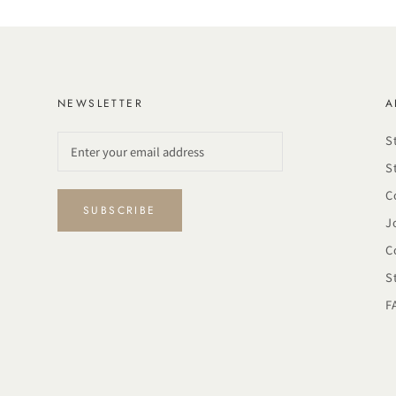
NEWSLETTER
A
S
S
C
SUBSCRIBE
J
C
S
F