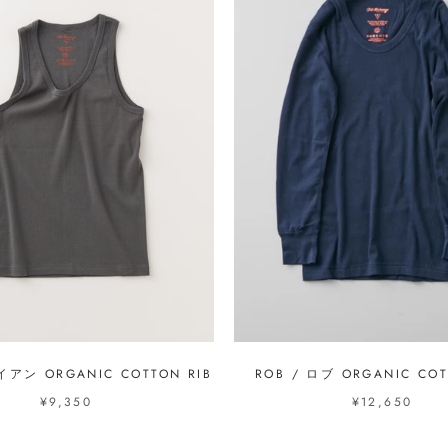
イアン ORGANIC COTTON RIB
ROB / ロブ ORGANIC COT
¥9,350
¥12,650