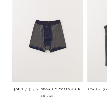
JOHN / ジョン ORGANIC COTTON RIB
RYAN / ラ
¥8,250