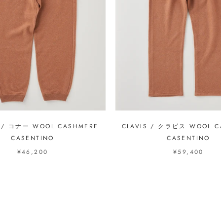
 / コナー WOOL CASHMERE
CLAVIS / クラビス WOOL C
CASENTINO
CASENTINO
¥46,200
¥59,400