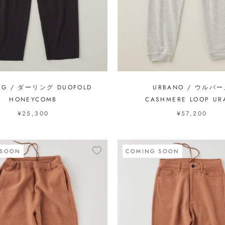
NG / ダーリング DUOFOLD
URBANO / ウルバ
HONEYCOMB
CASHMERE LOOP UR
¥25,300
¥57,200
 SOON
COMING SOON