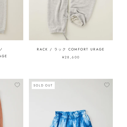
ーノ
RACK / ラック COMFORT URAGE
AGE
¥28,600
SOLD OUT