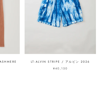
ASHMERE
LT-ALVIN STRIPE / アルビン 2026
¥40,150