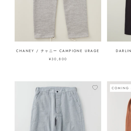
CHANEY / チャニー CAMPIONE URAGE
DARLI
¥30,800
COMING