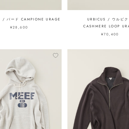
P / バード CAMPIONE URAGE
URBICUS / ウルビ
CASHMERE LOOP UR
¥28,600
¥70,400