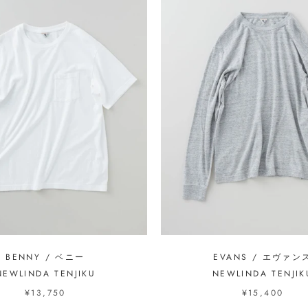
BENNY / ベニー
EVANS / エヴァン
NEWLINDA TENJIKU
NEWLINDA TENJIK
¥13,750
¥15,400