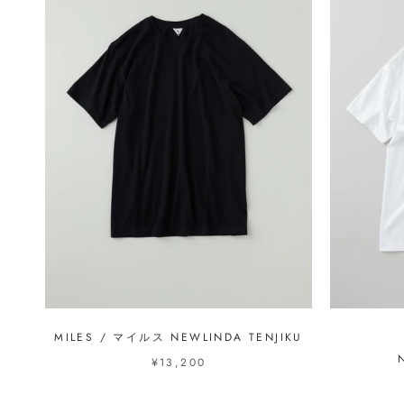
MILES / マイルス NEWLINDA TENJIKU
¥13,200