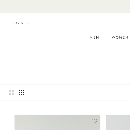
Skip
to
content
Currency
JPY ¥
MEN
WOMEN