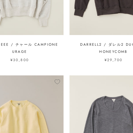
MEEE / チャール CAMPIONE
DARRELL2 / ダレル2 DU
URAGE
HONEYCOMB
¥30,800
¥29,700