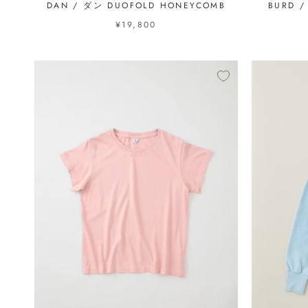
DAN / ダン DUOFOLD HONEYCOMB
BURD 
¥19,800