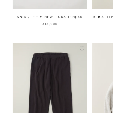
ANIA / アニア NEW LINDA TENJIKU
BURD-PTT
¥13,200