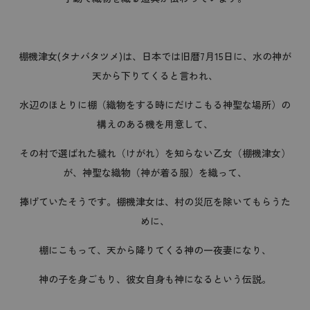
棚機津女(タナバタツメ)は、日本では旧暦7月15日に、水の神が
天から下りてくると言われ、
水辺のほとりに棚（織物をする時にだけこもる神聖な場所）の
構えのある機を用意して、
その村で選ばれた穢れ（けがれ）を知らない乙女（棚機津女）
が、神聖な織物（神が着る服）を織って、
捧げていたそうです。棚機津女は、村の災厄を除いてもらうた
めに、
棚にこもって、天から降りてくる神の一夜妻になり、
神の子を身ごもり、彼女自身も神になるという伝説。