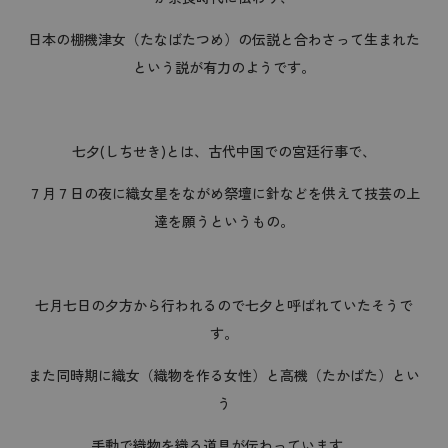
日本の棚機津女（たなばたつめ）の伝説と合わさって生まれた
という説が有力のようです。
七夕(しちせき)とは、古代中国での宮廷行事で、
７月７日の夜に織女星をながめ祭壇に針などを供えて技芸の上
達を願うというもの。
七月七日の夕方から行われるので七夕と呼ばれていたそうで
す。
また同時期に織女（織物を作る女性）と高機（たかばた）とい
う
手動で織物を織る道具が伝わっています。